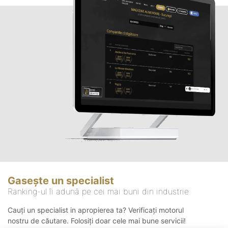
Gasește un specialist
Ranking-ul îi adună pe cei mai buni din industrie
Cauți un specialist in apropierea ta? Verificați motorul
nostru de căutare. Folosiți doar cele mai bune servicii!