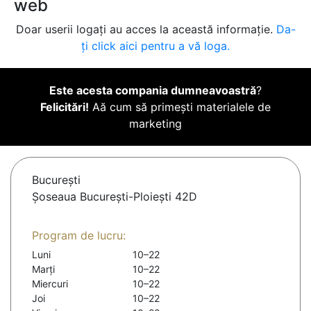
web
Doar userii logați au acces la această informație.
Da-
ți click aici pentru a vă loga.
Este acesta compania dumneavoastră
?
Felicitări!
Aă cum să primești materialele de
marketing
Bucureşti
Șoseaua București-Ploiești 42D
Program de lucru:
Luni
10–22
Marți
10–22
Miercuri
10–22
Joi
10–22