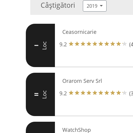
Câștigători
2019
Ceasornicarie
9.2
(
Loc
I
Orarom Serv Srl
9.2
(
Loc
II
WatchShop