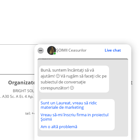
ȘOIMII Ceasurilor
Live chat
03:11
Bună, suntem încântați să vă
ajutăm! 🙂 Vă rugăm să faceți clic pe
Organizator Ranking
subiectul de conversație
Plebiscyt
Contact
corespunzător! 🙂
BRIGHT SOLUTIONS BR SRL
Câștigătorii
Contact
. A30 Sc. A Et. 4 Ap. 13 Cod 061952
Lista
București
Tuturor
Sunt un Laureat, vreau să ridic
materiale de marketing
CUI 36737675
Laureaților
tel: +40 770 990 492
Reguli
Vreau să-mi înscriu firma in proiectul
Șoimii
Statut
Politica de
Am o altă problemă
confidențialitate