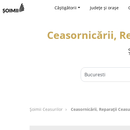
Câștigătorii
Județe și orașe
Ceasornicării, R
Șoimii Ceasurilor
Ceasornicării, Reparații Ceasu