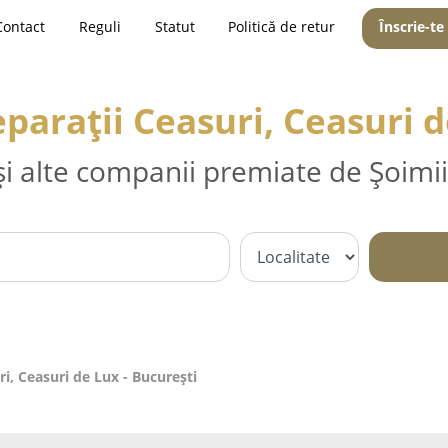
Contact
Reguli
Statut
Politică de retur
Înscrie-te
eparații Ceasuri, Ceasuri d
și alte companii premiate de Șoimii
ri, Ceasuri de Lux - Bucureşti