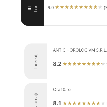
9.0
(
Loc
III
ANTIC HOROLOGIVM S.R.L.
Laureați
8.2
Ora10.ro
Laureați
8.1