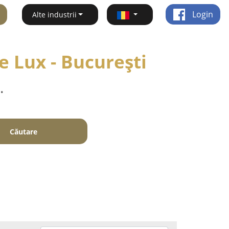
Login
Alte industrii
e Lux - Bucureşti
.
Căutare