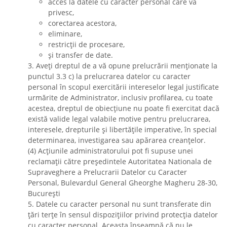
acces la datele cu caracter personal care vă
privesc,
corectarea acestora,
eliminare,
restricții de procesare,
și transfer de date.
3. Aveți dreptul de a vă opune prelucrării menționate la
punctul 3.3 c) la prelucrarea datelor cu caracter
personal în scopul exercitării intereselor legal justificate
urmărite de Administrator, inclusiv profilarea, cu toate
acestea, dreptul de obiecțiune nu poate fi exercitat dacă
există valide legal valabile motive pentru prelucrarea,
interesele, drepturile și libertățile imperative, în special
determinarea, investigarea sau apărarea creanțelor.
(4) Acțiunile administratorului pot fi supuse unei
reclamații către președintele Autoritatea Nationala de
Supraveghere a Prelucrarii Datelor cu Caracter
Personal, Bulevardul General Gheorghe Magheru 28-30,
București
5. Datele cu caracter personal nu sunt transferate din
țări terțe în sensul dispozițiilor privind protecția datelor
cu caracter personal. Aceasta înseamnă că nu le