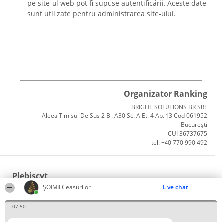
pe site-ul web pot fi supuse autentificării. Aceste date
sunt utilizate pentru administrarea site-ului.
Organizator Ranking
BRIGHT SOLUTIONS BR SRL
Aleea Timisul De Sus 2 Bl. A30 Sc. A Et. 4 Ap. 13 Cod 061952
București
CUI 36737675
tel: +40 770 990 492
Plebiscyt
ȘOIMII Ceasurilor
Live chat
Câștigătorii
Lista Tuturor Laureaților
07:50
Reguli
Statut