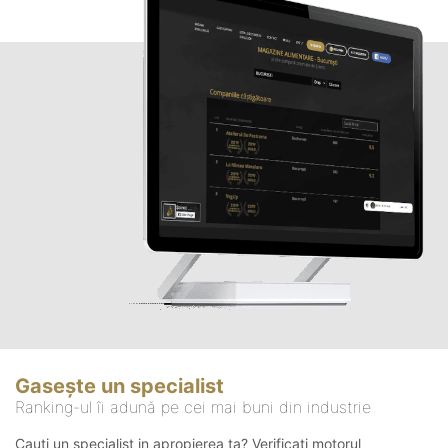
Gasește un specialist
Ranking-ul îi adună pe cei mai buni din industrie
Cauți un specialist in apropierea ta? Verificați motorul