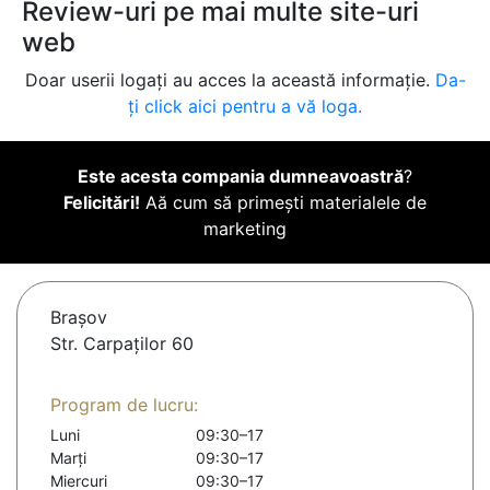
Review-uri pe mai multe site-uri
web
Doar userii logați au acces la această informație.
Da-
ți click aici pentru a vă loga.
Este acesta compania dumneavoastră
?
Felicitări!
Aă cum să primești materialele de
marketing
Braşov
Str. Carpaților 60
Program de lucru:
Luni
09:30–17
Marți
09:30–17
Miercuri
09:30–17