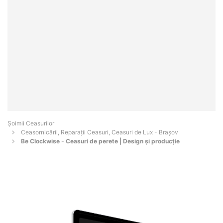
Șoimii Ceasurilor
Ceasornicării, Reparații Ceasuri, Ceasuri de Lux - Braşov
Be Clockwise - Ceasuri de perete | Design și producție