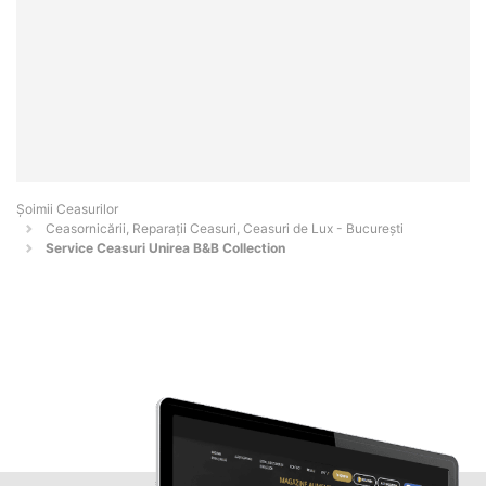
Șoimii Ceasurilor
Ceasornicării, Reparații Ceasuri, Ceasuri de Lux - Bucureşti
Service Ceasuri Unirea B&B Collection