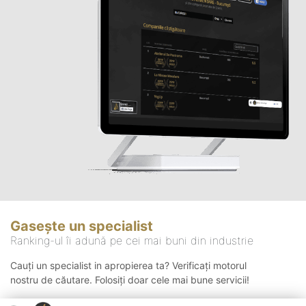
Gasește un specialist
Ranking-ul îi adună pe cei mai buni din industrie
Cauți un specialist in apropierea ta? Verificați motorul
nostru de căutare. Folosiți doar cele mai bune servicii!