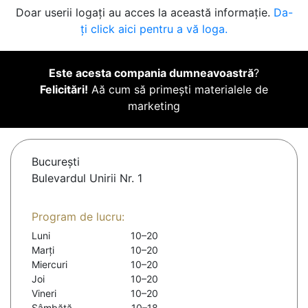
Doar userii logați au acces la această informație.
Da-
ți click aici pentru a vă loga.
Este acesta compania dumneavoastră
?
Felicitări!
Aă cum să primești materialele de
marketing
Bucureşti
Bulevardul Unirii Nr. 1
Program de lucru:
Luni
10–20
Marți
10–20
Miercuri
10–20
Joi
10–20
Vineri
10–20
Sâmbătă
10–18