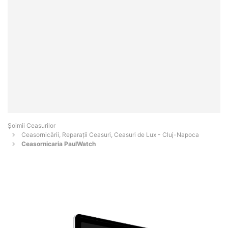
Șoimii Ceasurilor
Ceasornicării, Reparații Ceasuri, Ceasuri de Lux - Cluj-Napoca
Ceasornicaria PaulWatch