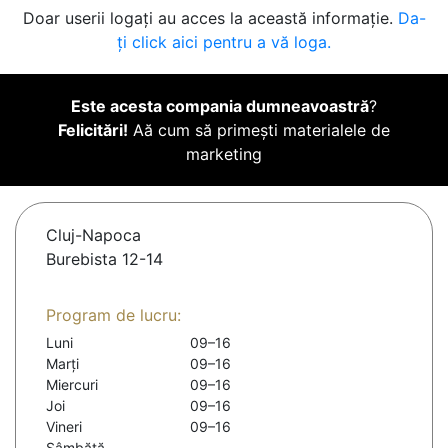
Doar userii logați au acces la această informație.
Da-
ți click aici pentru a vă loga.
Este acesta compania dumneavoastră
?
Felicitări!
Aă cum să primești materialele de
marketing
Cluj-Napoca
Burebista 12-14
Program de lucru:
Luni
09–16
Marți
09–16
Miercuri
09–16
Joi
09–16
Vineri
09–16
Sâmbătă
-