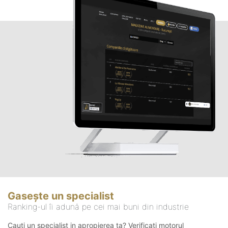
Gasește un specialist
Ranking-ul îi adună pe cei mai buni din industrie
Cauți un specialist in apropierea ta? Verificați motorul