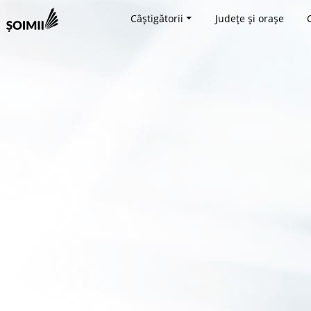
Câștigătorii
Județe și orașe