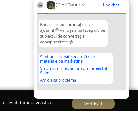
ȘOIMII Ceasurilor
Live chat
13:41
Bună, suntem încântați să vă
ajutăm! 🙂 Vă rugăm să faceți clic pe
subiectul de conversație
corespunzător! 🙂
Sunt un Laureat, vreau să ridic
materiale de marketing
Vreau să-mi înscriu firma in proiectul
Șoimii
Am o altă problemă
e succesul dumneavoastră.
Verificați