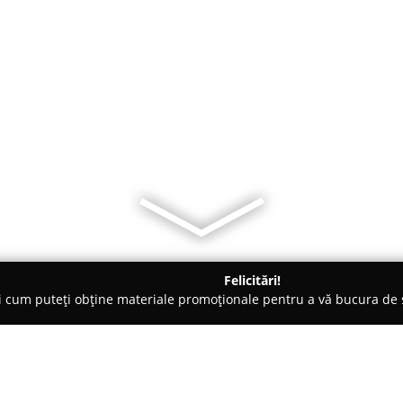
Felicitări!
ți cum puteți obține materiale promoționale pentru a vă bucura d
i, Ceasuri de Lux - Bucureşti
Ceasornicarul Tau