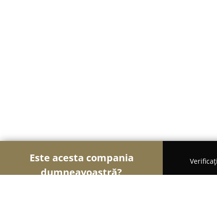
Este acesta compania
Verifica
dumneavoastră?
Șoimii Ceasurilor
Ceasornicării, Reparații Ceasur