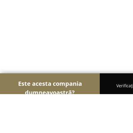
Este acesta compania
Verifica
dumneavoastră?
Șoimii Ceasurilor
Ceasornicării, Reparații Ceasur
Ceasornicarie