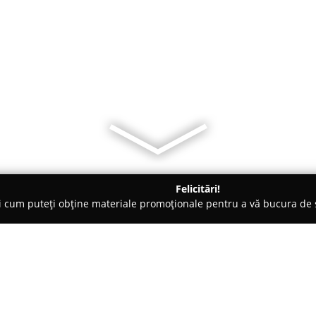
Felicitări!
ți cum puteți obține materiale promoționale pentru a vă bucura d
i, Ceasuri de Lux - Bucureşti
Ceasornicarie