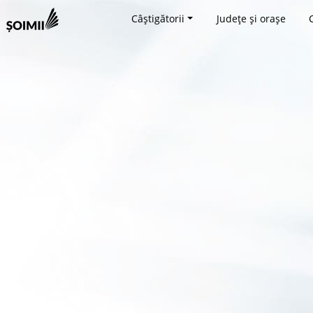
Câștigătorii
Județe și orașe