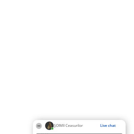
ȘOIMII Ceasurilor
Live chat
17:11