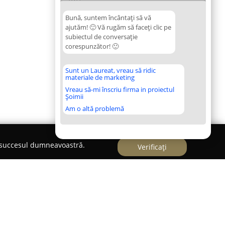
Bună, suntem încântați să vă
ajutăm! 🙂 Vă rugăm să faceți clic pe
subiectul de conversație
corespunzător! 🙂
Sunt un Laureat, vreau să ridic
materiale de marketing
Vreau să-mi înscriu firma in proiectul
Șoimii
Am o altă problemă
e succesul dumneavoastră.
Verificați