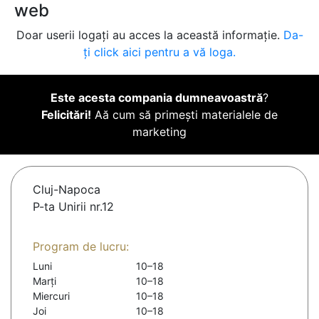
web
Doar userii logați au acces la această informație.
Da-
ți click aici pentru a vă loga.
Este acesta compania dumneavoastră
?
Felicitări!
Aă cum să primești materialele de
marketing
Cluj-Napoca
P-ta Unirii nr.12
Program de lucru:
Luni
10–18
Marți
10–18
Miercuri
10–18
Joi
10–18