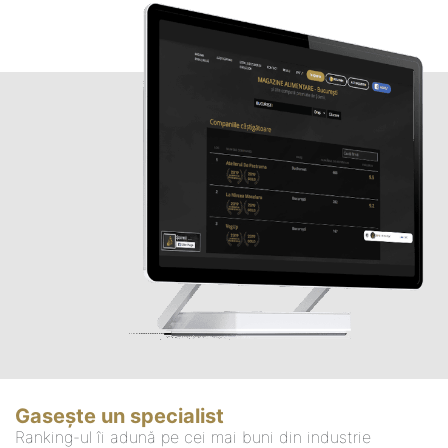
Gasește un specialist
Ranking-ul îi adună pe cei mai buni din industrie