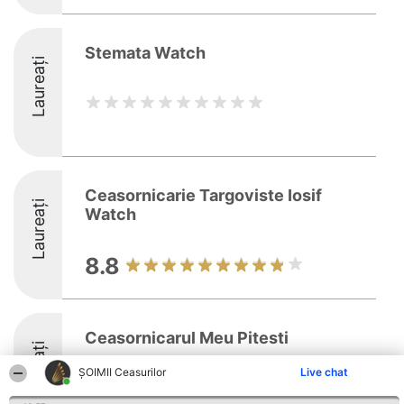
Stemata Watch
Laureați
Ceasornicarie Targoviste Iosif
Laureați
Watch
8.8
Ceasornicarul Meu Pitesti
Laureați
ȘOIMII Ceasurilor
Live chat
8.9