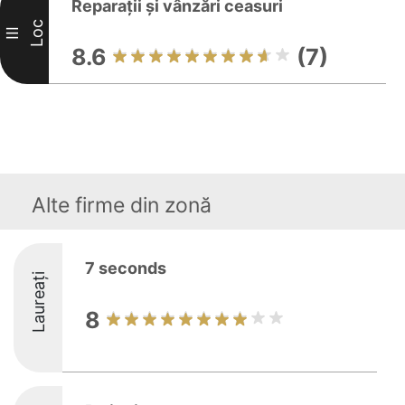
Reparații și vânzări ceasuri
Loc
III
8.6
(7)
Alte firme din zonă
7 seconds
Laureați
8