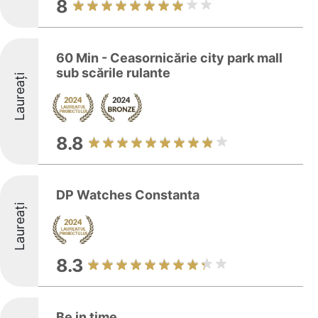
8
60 Min - Ceasornicărie city park mall
sub scările rulante
Laureați
8.8
DP Watches Constanta
Laureați
8.3
Be in time