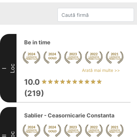
Be in time
Loc
I
Arată mai multe >>
10.0
(219)
Sablier - Ceasornicarie Constanta
Loc
II