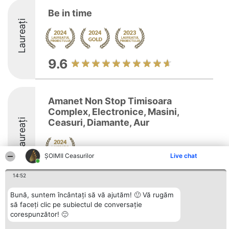
Be in time
Laureați
9.6
Amanet Non Stop Timisoara
Complex, Electronice, Masini,
Laureați
Ceasuri, Diamante, Aur
ȘOIMII Ceasurilor
Live chat
8.4
14:52
Bună, suntem încântați să vă ajutăm! 🙂 Vă rugăm
să faceți clic pe subiectul de conversație
Organizator Ranking
Plebiscyt
Contact
corespunzător! 🙂
BRIGHT SOLUTIONS BR SRL
Câștigătorii
Contact
Aleea Timisul De Sus 2 Bl. A30
Lista Tuturor