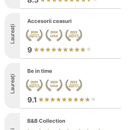
8.5
Accesorii ceasuri
Laureați
9
Be in time
Laureați
9.1
B&B Collection